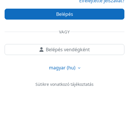
Elfelejtette jelszavát?
Belépés
VAGY
Belépés vendégként
magyar ‎(hu)‎
Sütikre vonatkozó tájékoztatás