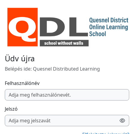
Tovább a fő tartalomhoz
Üdv újra
Belépés ide: Quesnel Distributed Learning
Felhasználónév
Jelszó