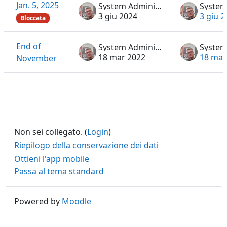
Jan. 5, 2025
System Administrator
3 giu 2024
3 giu 2
Bloccata
End of
System Administrator
18 mar 2022
18 mar
November
Non sei collegato. (
Login
)
Riepilogo della conservazione dei dati
Ottieni l'app mobile
Passa al tema standard
Powered by
Moodle