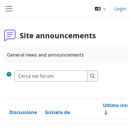
Vai al contenuto principale
Login
Pannello laterale
Site announcements
General news and announcements
Cerca nei forum
Cerca nei forum
Ultimo int
Discussione
Iniziato da
Stato
Elenco delle discussioni. Visualizzazione di 2 discussioni su