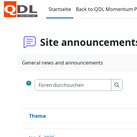
Zum Hauptinhalt
Startseite
Back to QDL Momentum P
Site announcement
General news and announcements
Foren dur
Foren d
Thema
Status
Liste der Themen - 2 von 2