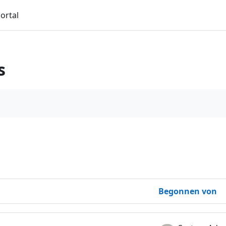
ortal
s
chsuchen
urchsuchen
Begonnen von