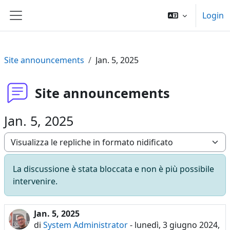
Vai al contenuto principale
Login
Pannello laterale
Site announcements
Jan. 5, 2025
Site announcements
Jan. 5, 2025
Modalità visualizzazione
La discussione è stata bloccata e non è più possibile
intervenire.
Jan. 5, 2025
Numero di risposte: 0
di
System Administrator
-
lunedì, 3 giugno 2024,